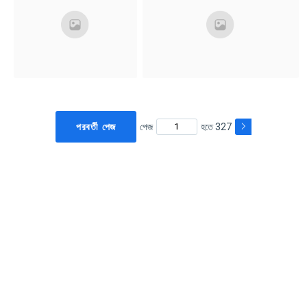
পরবর্তী পেজ
পেজ
হতে 327