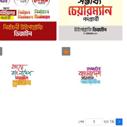
পেজ
হতে 16