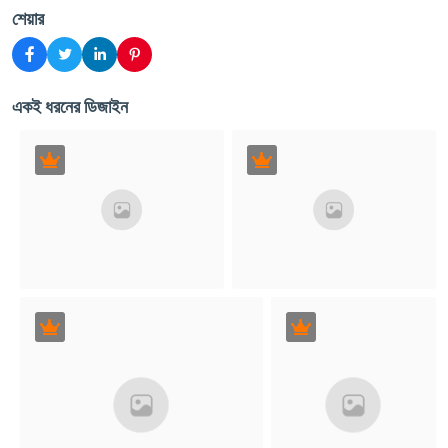
শেয়ার
একই ধরনের ডিজাইন