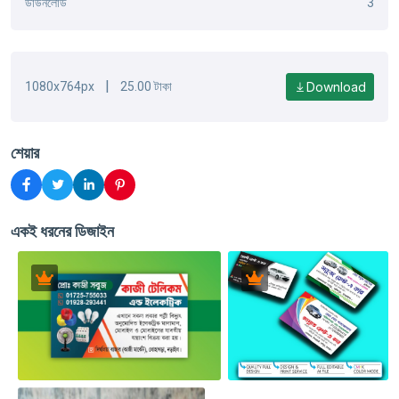
ডাউনলোড
3
|
Download
1080x764px
25.00 টাকা
শেয়ার
একই ধরনের ডিজাইন