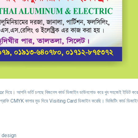
tor দিয়ে। আপনি ভর্তি চলছে বিজনেস কার্ড ডিজাইন ডাউনলোড করে খুব সহজেই ইডিট কর
াফি CMYK কালার মুড দিয়ে Visiting Card ডিজাইন করেছি। ভিজিটিং কার্ড ডিজাই
d design