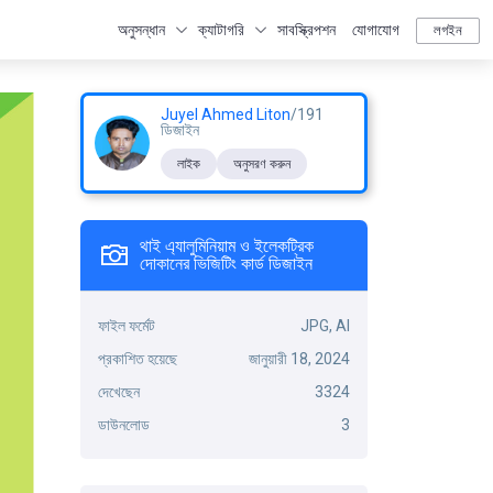
অনুসন্ধান
ক্যাটাগরি
সাবস্ক্রিপশন
যোগাযোগ
লগইন
Juyel Ahmed Liton
/191
ডিজাইন
লাইক
অনুসরণ করুন
থাই এ্যালুমিনিয়াম ও ইলেকট্রিক
দোকানের ভিজিটিং কার্ড ডিজাইন
ফাইল ফর্মেট
JPG, AI
প্রকাশিত হয়েছে
জানুয়ারী 18, 2024
দেখেছেন
3324
ডাউনলোড
3