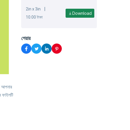
|
2in x 3in
Download
10.00 টাকা
শেয়ার
ে আপনার
ন ফাইলটি