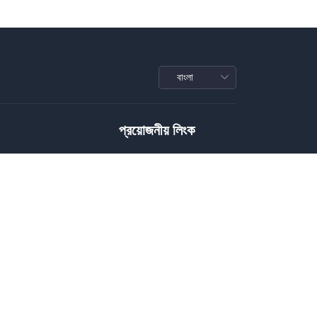
প্রয়োজনীয় লিংক
Privacy Policy
Terms of Service
Conditions
রাফি
Download Policy
জাইন
Package Policy