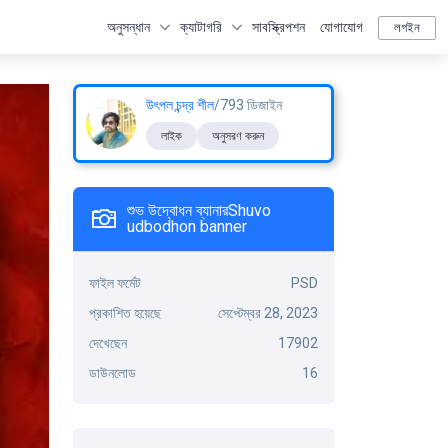
অনুসন্ধান
ক্যাটাগরি
সাবস্ক্রিপশন
যোগাযোগ
লগইন
উৎপল চন্দ্র শীল
/793 ডিজাইন
লাইক
অনুসরণ করুন
শুভ উদ্বোধন ব্যানারShuvo
udbodhon banner
ফাইল ফর্মেট
PSD
প্রকাশিত হয়েছে
সেপ্টেম্বর 28, 2023
দেখেছেন
17902
ডাউনলোড
16