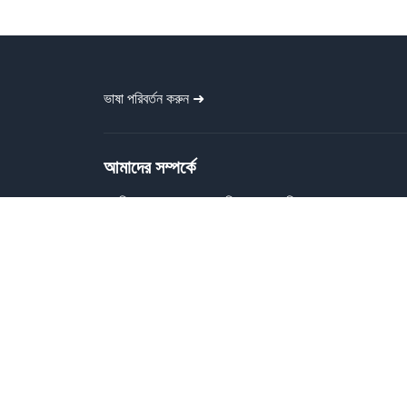
ভাষা পরিবর্তন করুন ➜
আমাদের সম্পর্কে
গ্রাফিক বাংলা প্রত্যেককে বিনামূল্যে গ্রাফিক
ডিজাইন ফাইল প্রদান করে। বাংলা ব্যানার, পোস্টার,
বিজনেস কার্ড, টাইপোগ্রাফি, সোশ্যাল মিডিয়া পোস্ট,
ক্যালেন্ডার ইত্যাদি প্রিন্ট-রেডি ডিজাইন প্রদান করে।