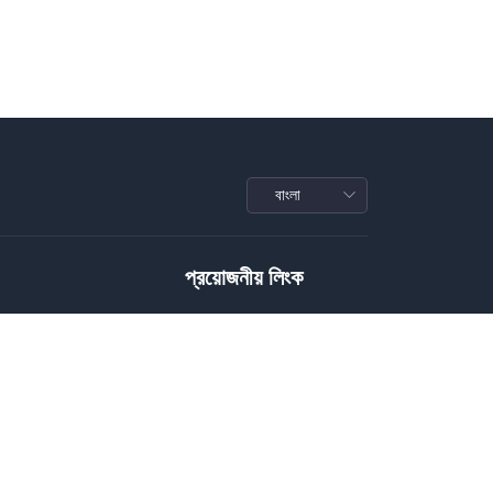
প্রয়োজনীয় লিংক
Privacy Policy
Terms of Service
Conditions
রাফি
Download Policy
জাইন
Package Policy