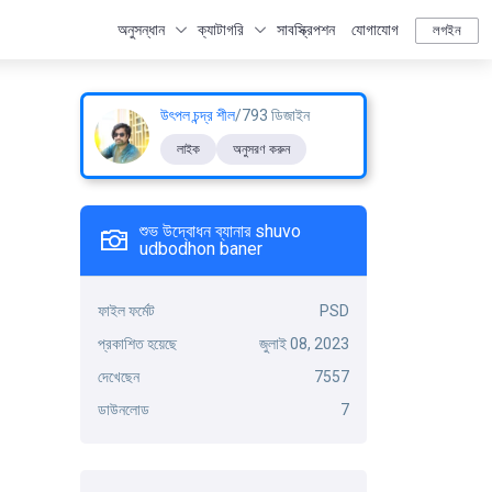
অনুসন্ধান
ক্যাটাগরি
সাবস্ক্রিপশন
যোগাযোগ
লগইন
উৎপল চন্দ্র শীল
/793 ডিজাইন
লাইক
অনুসরণ করুন
শুভ উদ্বোধন ব্যানার shuvo
udbodhon baner
ফাইল ফর্মেট
PSD
প্রকাশিত হয়েছে
জুলাই 08, 2023
দেখেছেন
7557
ডাউনলোড
7