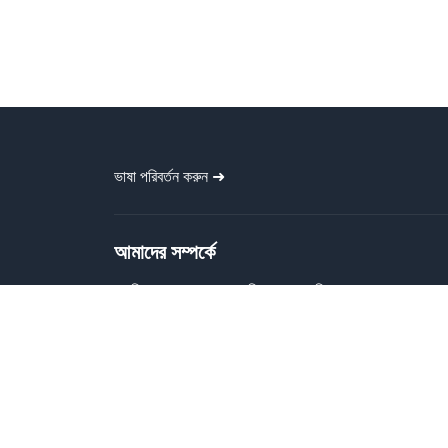
ভাষা পরিবর্তন করুন ➜
আমাদের সম্পর্কে
গ্রাফিক বাংলা প্রত্যেককে বিনামূল্যে গ্রাফিক
ডিজাইন ফাইল প্রদান করে। বাংলা ব্যানার, পোস্টার,
বিজনেস কার্ড, টাইপোগ্রাফি, সোশ্যাল মিডিয়া পোস্ট,
ক্যালেন্ডার ইত্যাদি প্রিন্ট-রেডি ডিজাইন প্রদান করে।