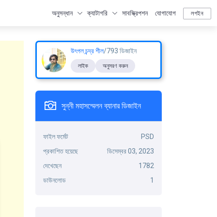
অনুসন্ধান
ক্যাটাগরি
সাবস্ক্রিপশন
যোগাযোগ
লগইন
উৎপল চন্দ্র শীল
/793 ডিজাইন
লাইক
অনুসরণ করুন
সুন্নী মহাসম্মেলন ব্যানার ডিজাইন
ফাইল ফর্মেট
PSD
প্রকাশিত হয়েছে
ডিসেম্বর 03, 2023
দেখেছেন
1782
ডাউনলোড
1