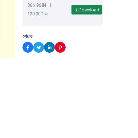
|
36 x 96 IN
Download
120.00 টাকা
শেয়ার