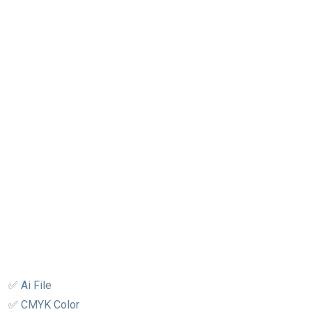
✅ Ai File
✅ CMYK Color