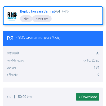
Beplop hossain Samrat
/64 ডিজাইন
লাইক
অনুসরণ করুন
পরিচিতি আলোচনা সভা ব্যানার ডিজাইন
ফাইল ফর্মেট
AI
প্রকাশিত হয়েছে
মে 10, 2026
দেখেছেন
174
ডাউনলোড
0
|
Download
৩-৮
50.00 টাকা