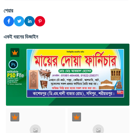
শেয়ার
একই ধরনের ডিজাইন