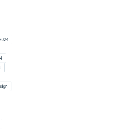
 2024
24
4
esign