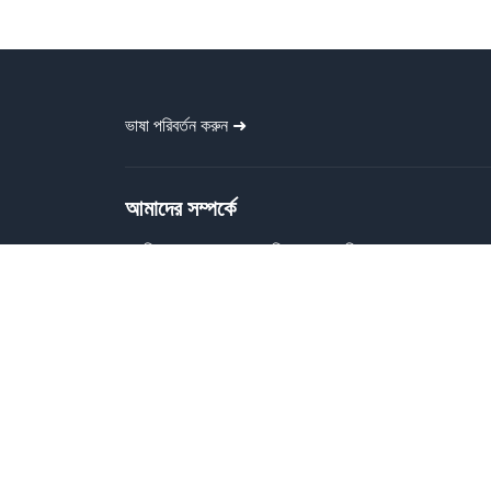
ভাষা পরিবর্তন করুন ➜
আমাদের সম্পর্কে
গ্রাফিক বাংলা প্রত্যেককে বিনামূল্যে গ্রাফিক
ডিজাইন ফাইল প্রদান করে। বাংলা ব্যানার, পোস্টার,
বিজনেস কার্ড, টাইপোগ্রাফি, সোশ্যাল মিডিয়া পোস্ট,
ক্যালেন্ডার ইত্যাদি প্রিন্ট-রেডি ডিজাইন প্রদান করে।