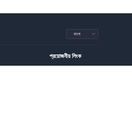
প্রয়োজনীয় লিংক
Privacy Policy
Terms of Service
Conditions
রাফি
Download Policy
জাইন
Package Policy