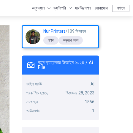
অনুসন্ধান
ক্যাটাগরি
সাবস্ক্রিপশন
যোগাযোগ
লগইন
Nur Printers
/109 ডিজাইন
লাইক
অনুসরণ করুন
নতুন ক্যালেন্ডার ডিজাইন ২০২৪ / Ai
File
ফাইল ফর্মেট
AI
প্রকাশিত হয়েছে
ডিসেম্বর 28, 2023
দেখেছেন
1856
ডাউনলোড
1