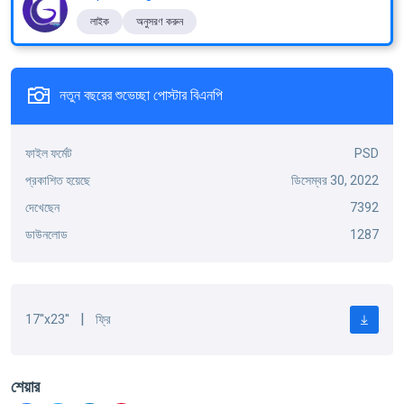
লাইক
অনুসরণ করুন
নতুন বছরের শুভেচ্ছা পোস্টার বিএনপি
ফাইল ফর্মেট
PSD
প্রকাশিত হয়েছে
ডিসেম্বর 30, 2022
দেখেছেন
7392
ডাউনলোড
1287
|
17''x23''
ফ্রি
শেয়ার