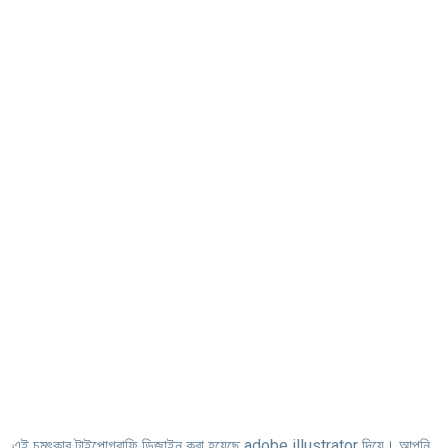
এই চমৎকার টাইপোগ্রাফি ডিজাইন করা হয়েছে adobe illustrator দিয়ে। আপনি