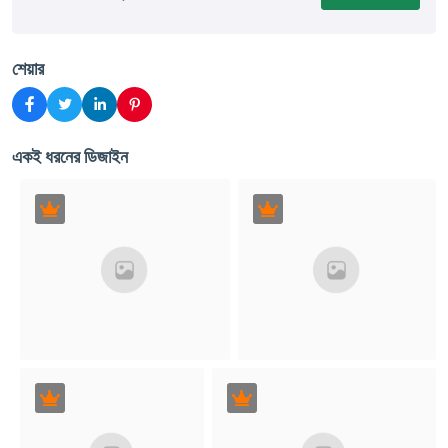
শেয়ার
একই ধরনের ডিজাইন