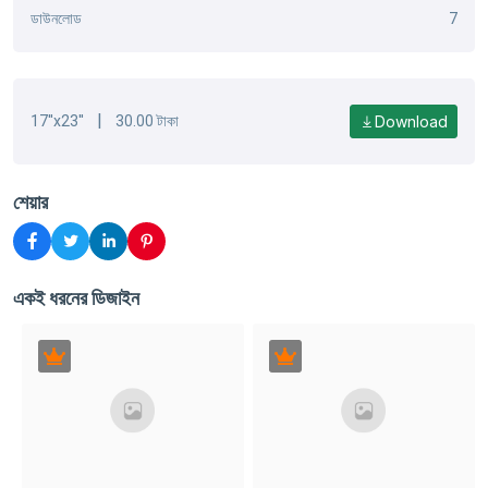
ডাউনলোড
7
|
Download
17''x23''
30.00 টাকা
শেয়ার
একই ধরনের ডিজাইন