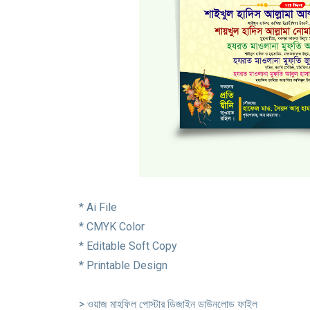
* Ai File
* CMYK Color
* Editable Soft Copy
* Printable Design
> ওয়াজ মাহফিল পোস্টার ডিজাইন ডাউনলোড ফাইল