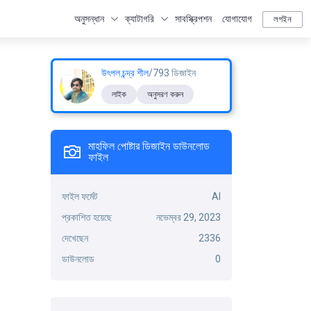
অনুসন্ধান
ক্যাটাগরি
সাবস্ক্রিপশন
যোগাযোগ
লগইন
উৎপল চন্দ্র শীল
/793 ডিজাইন
লাইক
অনুসরণ করুন
মাহফিল পোষ্টার ডিজাইন ডাউনলোড
ফাইল
ফাইল ফর্মেট
AI
প্রকাশিত হয়েছে
নভেম্বর 29, 2023
দেখেছেন
2336
ডাউনলোড
0