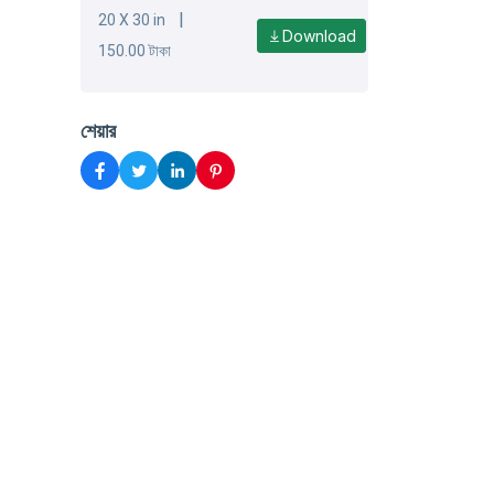
|
20 X 30 in
Download
150.00 টাকা
শেয়ার