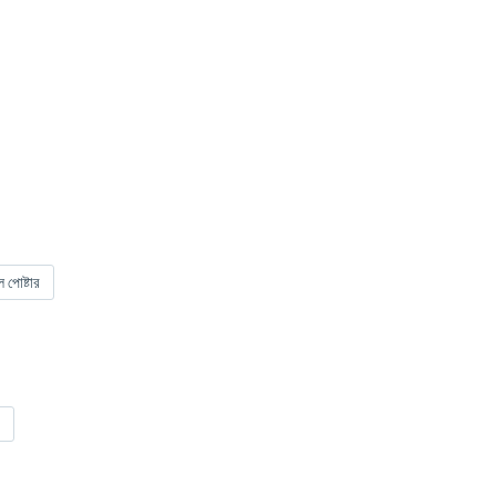
 পোষ্টার