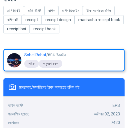
মানি রিছিট
মানি রিসিট
রশিদ
রশিদ ডিজাইন
টাকা আদায়ের রশিদ
রশিদ বই
receipt
receipt design
madrasha receipt book
receipt boi
receipt book
Sohel Rahat
/604 ডিজাইন
লাইক
অনুসরণ করুন
মাদরাসার/মসজীদের টাকা আদায়ের রশিদ বই
ফাইল ফর্মেট
EPS
প্রকাশিত হয়েছে
অক্টোবর 02, 2023
দেখেছেন
7420