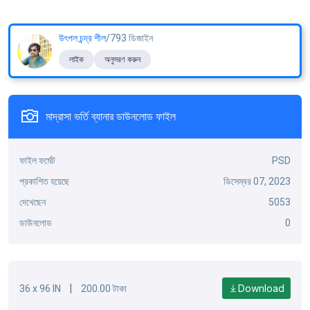
উৎপল চন্দ্র শীল
/793 ডিজাইন
লাইক
অনুসরণ করুন
মাদ্রাসা ভর্তি ব্যানার ডাউনলোড ফাইল
ফাইল ফর্মেট
PSD
প্রকাশিত হয়েছে
ডিসেম্বর 07, 2023
দেখেছেন
5053
ডাউনলোড
0
|
Download
36 x 96 IN
200.00 টাকা