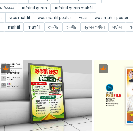
ার ডিজাইন
tafsirul quran
tafsirul quran mahfil
n
was mahfil
was mahfil poster
waz
waz mahfil poster
s
mahfil
mahfill
তাফসির
তাফসীর
কুরআন মাহফিল
মাহফিল
মা