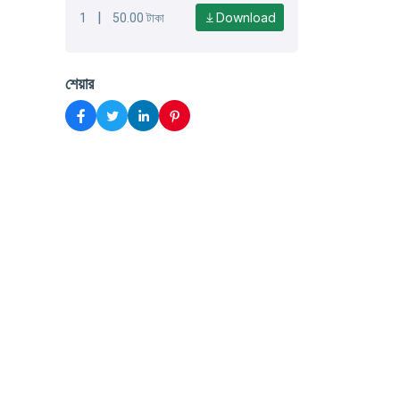
|
Download
1
50.00 টাকা
শেয়ার