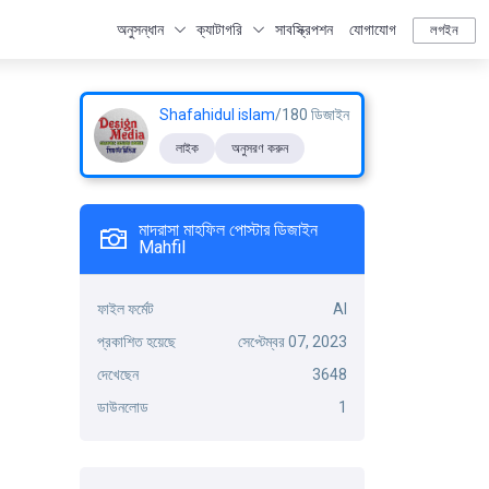
অনুসন্ধান
ক্যাটাগরি
সাবস্ক্রিপশন
যোগাযোগ
লগইন
Shafahidul islam
/180 ডিজাইন
লাইক
অনুসরণ করুন
মাদরাসা মাহফিল পোস্টার ডিজাইন
Mahfil
ফাইল ফর্মেট
AI
প্রকাশিত হয়েছে
সেপ্টেম্বর 07, 2023
দেখেছেন
3648
ডাউনলোড
1