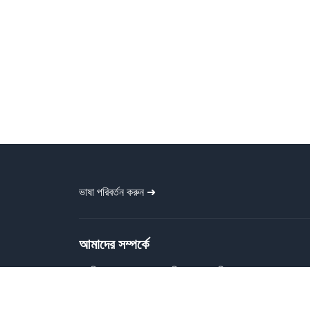
ভাষা পরিবর্তন করুন ➜
আমাদের সম্পর্কে
গ্রাফিক বাংলা প্রত্যেককে বিনামূল্যে গ্রাফিক
ডিজাইন ফাইল প্রদান করে। বাংলা ব্যানার, পোস্টার,
বিজনেস কার্ড, টাইপোগ্রাফি, সোশ্যাল মিডিয়া পোস্ট,