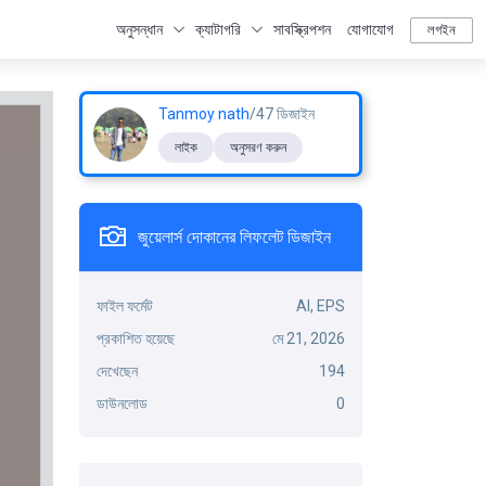
অনুসন্ধান
ক্যাটাগরি
সাবস্ক্রিপশন
যোগাযোগ
লগইন
Tanmoy nath
/47 ডিজাইন
লাইক
অনুসরণ করুন
জুয়েলার্স দোকানের লিফলেট ডিজাইন
ফাইল ফর্মেট
AI, EPS
প্রকাশিত হয়েছে
মে 21, 2026
দেখেছেন
194
ডাউনলোড
0