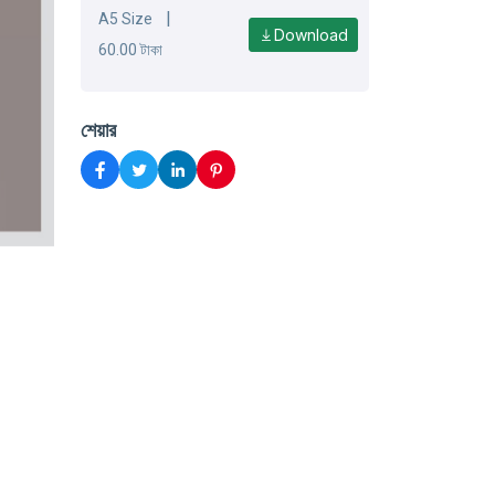
|
A5 Size
Download
60.00 টাকা
শেয়ার