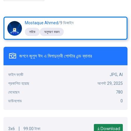
Mostaque Ahmed
/9 ডিজাইন
লাইক
অনুসরণ করুন
জশনে জুলুস ঈদ এ মিলাদুন্নবী পোস্টার এন্ড ব্যানার
ফাইল ফর্মেট
JPG, AI
প্রকাশিত হয়েছে
আগস্ট 29, 2025
দেখেছেন
780
ডাউনলোড
0
|
Download
3x6
99.00 টাকা