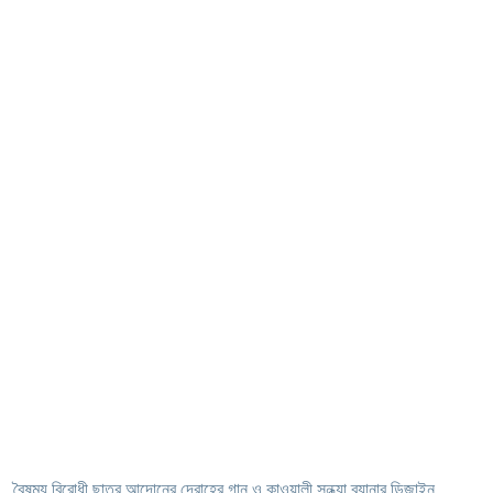
বৈষম্য বিরোধী ছাত্র আন্দোনের দ্রোহের গান ও কাওয়ালী সন্ধ্যা ব্যানার ডিজাইন