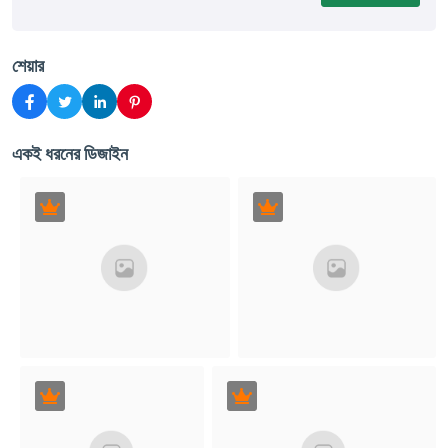
শেয়ার
একই ধরনের ডিজাইন