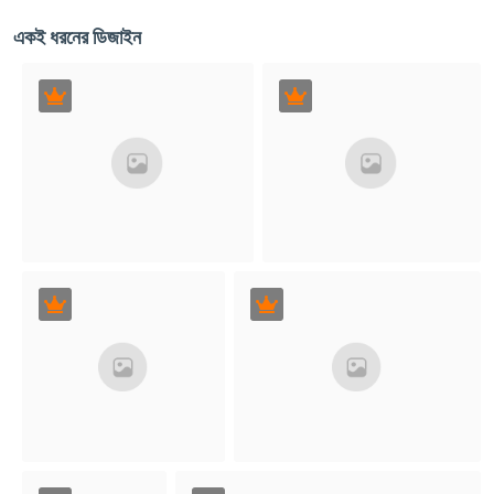
একই ধরনের ডিজাইন