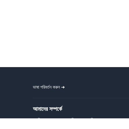
ভাষা পরিবর্তন করুন ➜
আমাদের সম্পর্কে
গ্রাফিক বাংলা প্রত্যেককে বিনামূল্যে গ্রাফিক
ডিজাইন ফাইল প্রদান করে। বাংলা ব্যানার, পোস্টার,