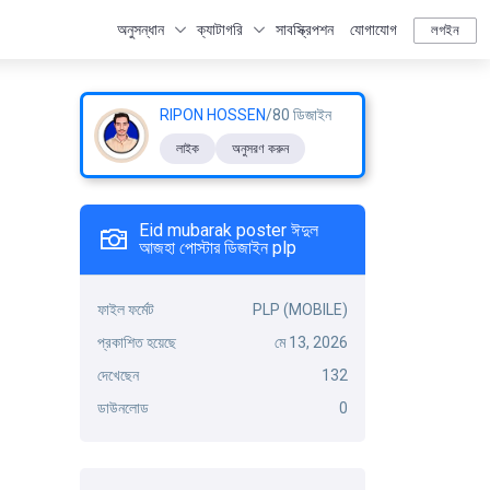
অনুসন্ধান
ক্যাটাগরি
সাবস্ক্রিপশন
যোগাযোগ
লগইন
RIPON HOSSEN
/80 ডিজাইন
লাইক
অনুসরণ করুন
Eid mubarak poster ঈদুল
আজহা পোস্টার ডিজাইন plp
ফাইল ফর্মেট
PLP (MOBILE)
প্রকাশিত হয়েছে
মে 13, 2026
দেখেছেন
132
ডাউনলোড
0