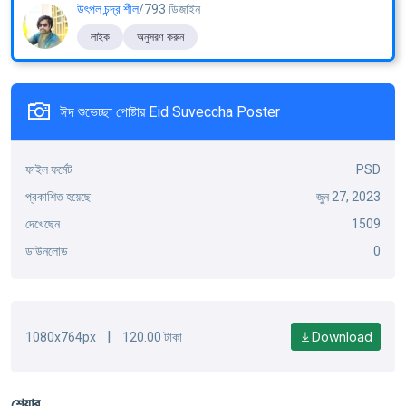
উৎপল চন্দ্র শীল
/793 ডিজাইন
লাইক
অনুসরণ করুন
ঈদ শুভেচ্ছা পোষ্টার Eid Suveccha Poster
ফাইল ফর্মেট
PSD
প্রকাশিত হয়েছে
জুন 27, 2023
দেখেছেন
1509
ডাউনলোড
0
|
Download
1080x764px
120.00 টাকা
শেয়ার