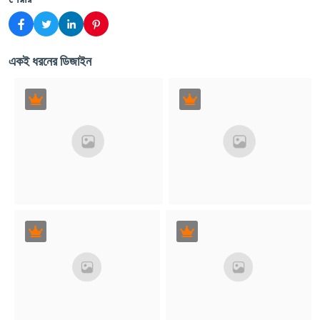
একই ধরনের ডিজাইন