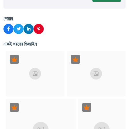
শেয়ার
একই ধরনের ডিজাইন