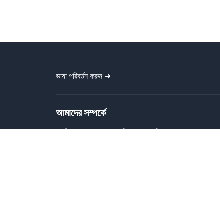
ভাষা পরিবর্তন করুন ➜
আমাদের সম্পর্কে
গ্রাফিক বাংলা প্রত্যেককে বিনামূল্যে গ্রাফিক
ডিজাইন ফাইল প্রদান করে। বাংলা ব্যানার, পোস্টার,
বিজনেস কার্ড, টাইপোগ্রাফি, সোশ্যাল মিডিয়া পোস্ট,
ক্যালেন্ডার ইত্যাদি প্রিন্ট-রেডি ডিজাইন প্রদান করে।