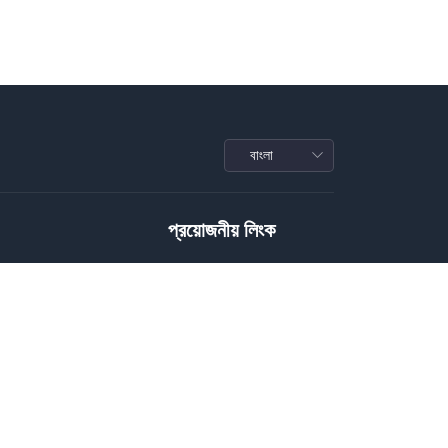
প্রয়োজনীয় লিংক
Privacy Policy
Terms of Service
Conditions
রাফি
Download Policy
জাইন
Package Policy