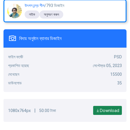
উৎপল চন্দ্র শীল
/793 ডিজাইন
লাইক
অনুসরণ করুন
বিদায় অনুষ্ঠান ব্যানার ডিজাইন
ফাইল ফর্মেট
PSD
প্রকাশিত হয়েছে
সেপ্টেম্বর 05, 2023
দেখেছেন
15500
ডাউনলোড
35
|
Download
1080x764px
50.00 টাকা