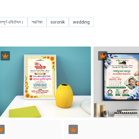
সম্পূর্ণ এডিটেবল।
স্মরণিকা
soronik
wedding