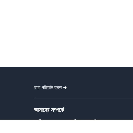
ভাষা পরিবর্তন করুন ➜
আমাদের সম্পর্কে
গ্রাফিক বাংলা প্রত্যেককে বিনামূল্যে গ্রাফিক
ডিজাইন ফাইল প্রদান করে। বাংলা ব্যানার, পোস্টার,