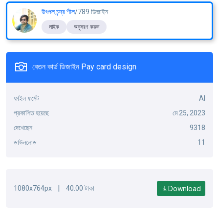
উৎপল চন্দ্র শীল
/789 ডিজাইন
লাইক
অনুসরণ করুন
বেতন কার্ড ডিজাইন Pay card design
ফাইল ফর্মেট
AI
প্রকাশিত হয়েছে
মে 25, 2023
দেখেছেন
9318
ডাউনলোড
11
|
Download
1080x764px
40.00 টাকা