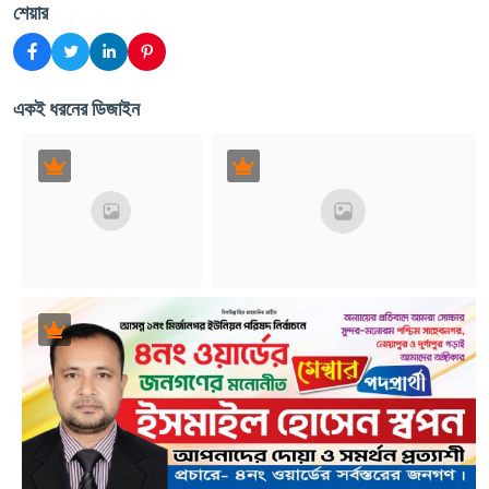
শেয়ার
একই ধরনের ডিজাইন