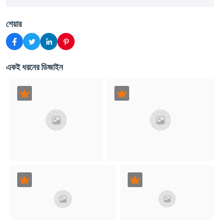
শেয়ার
একই ধরনের ডিজাইন