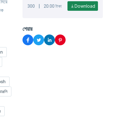
 দিয়ে
|
Download
300
20.00 টাকা
িক
শেয়ার
gn
osh
ধাঞ্জলি
ন