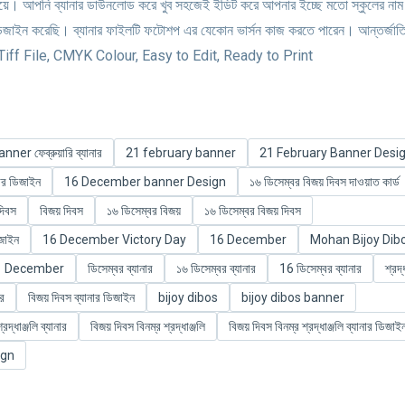
দিয়ে। আপনি ব্যানার ডাউনলোড করে খুব সহজেই ইডিট করে আপনার ইচ্ছে মতো স্কুলের নাম
ডিজাইন করেছি। ব্যানার ফাইলটি ফটোশপ এর যেকোন ভার্সন কাজ করতে পারেন। আন্তর্জাত
বাদ। Tiff File, CMYK Colour, Easy to Edit, Ready to Print
er ফেব্রুয়ারি ব্যানার
21 february banner
21 February Banner Desi
নার ডিজাইন
16 December banner Design
১৬ ডিসেম্বর বিজয় দিবস দাওয়াত কার্ড
দিবস
বিজয় দিবস
১৬ ডিসেম্বর বিজয়
১৬ ডিসেম্বর বিজয় দিবস
িজাইন
16 December Victory Day
16 December
Mohan Bijoy Dib
December
ডিসেম্বর ব্যানার
১৬ ডিসেম্বর ব্যানার
16 ডিসেম্বর ব্যানার
শ্রদ্
ার
বিজয় দিবস ব্যানার ডিজাইন
bijoy dibos
bijoy dibos banner
্রদ্ধাঞ্জলি ব্যানার
বিজয় দিবস বিনম্র শ্রদ্ধাঞ্জলি
বিজয় দিবস বিনম্র শ্রদ্ধাঞ্জলি ব্যানার ডিজাই
ign