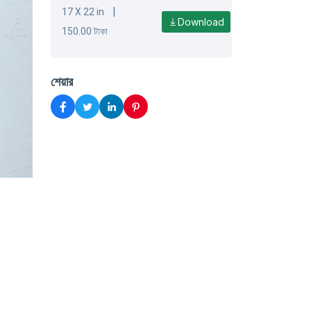
|
17 X 22 in
Download
150.00 টাকা
শেয়ার