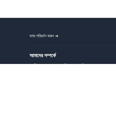
ভাষা পরিবর্তন করুন ➜
আমাদের সম্পর্কে
গ্রাফিক বাংলা প্রত্যেককে বিনামূল্যে গ্রাফিক
ডিজাইন ফাইল প্রদান করে। বাংলা ব্যানার, পোস্টার,
বিজনেস কার্ড, টাইপোগ্রাফি, সোশ্যাল মিডিয়া পোস্ট,
ক্যালেন্ডার ইত্যাদি প্রিন্ট-রেডি ডিজাইন প্রদান করে।