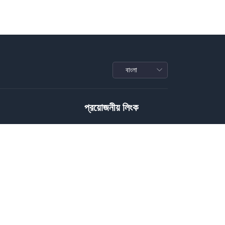
প্রয়োজনীয় লিংক
Privacy Policy
Terms of Service
Conditions
রাফি
Download Policy
জাইন
Package Policy