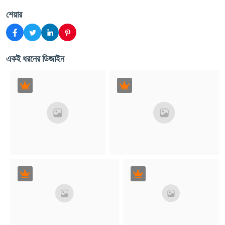
শেয়ার
একই ধরনের ডিজাইন