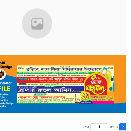
পেজ
হতে 5