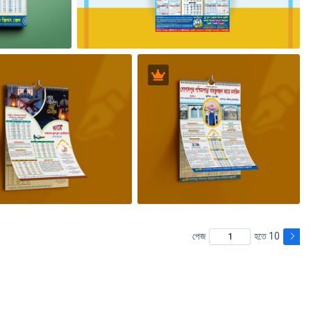
পেজ
হতে 10