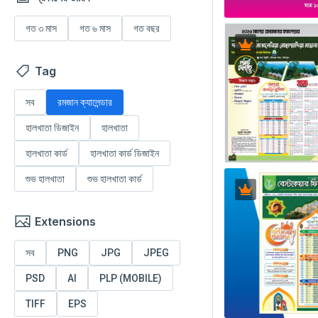
গত ৩ মাস
গত ৬ মাস
গত বছর
Tag
সব
রমজান ক্যালেন্ডার
হালখাতা ডিজাইন
হালখাতা
হালখাতা কার্ড
হালখাতা কার্ড ডিজাইন
শুভ হালখাতা
শুভ হালখাতা কার্ড
Extensions
সব
PNG
JPG
JPEG
PSD
AI
PLP (MOBILE)
TIFF
EPS