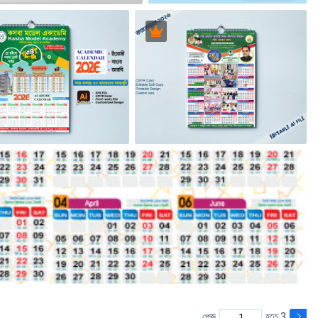
পেজ
হতে 3