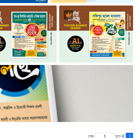
পেজ
হতে 4