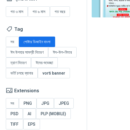
গত ৩ মাস
গত ৬ মাস
গত বছর
Tag
সব
পোষ্টার ডিজাইন বাংলা
ঈদ উপহার সামগ্রী বিতরণ
ঈদ-উল-ফিতর
ত্রাণ বিতরণ
ঈদের শুভেচ্ছা
ভর্তি চলছে ব্যানার
vorti banner
Extensions
সব
PNG
JPG
JPEG
PSD
AI
PLP (MOBILE)
TIFF
EPS