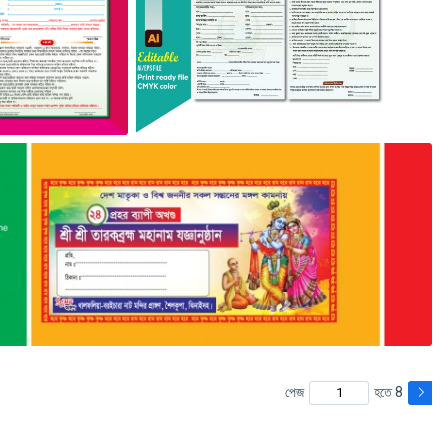
পেজ
হতে 8